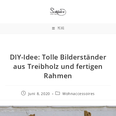
Zum
Inhalt
springen
MENÜ
DIY-Idee: Tolle Bilderständer
aus Treibholz und fertigen
Rahmen
Beitrag
Beitrags-
Juni 8, 2020
Wohnaccessoires
veröffentlicht:
Kategorie: