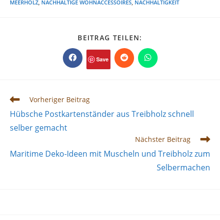
MEERHOLZ
,
NACHHALTIGE WOHNACCESSOIRES
,
NACHHALTIGKEIT
DIESEN
BEITRAG TEILEN:
INHALT
TEILEN
Save
Öffnet
Öffnet
Öffnet
in
in
in
einem
einem
einem
neuen
neuen
neuen
Fenster
Fenster
Fenster
Weitere
Vorheriger Beitrag
Artikel
Hübsche Postkartenständer aus Treibholz schnell
ansehen
selber gemacht
Nächster Beitrag
Maritime Deko-Ideen mit Muscheln und Treibholz zum
Selbermachen