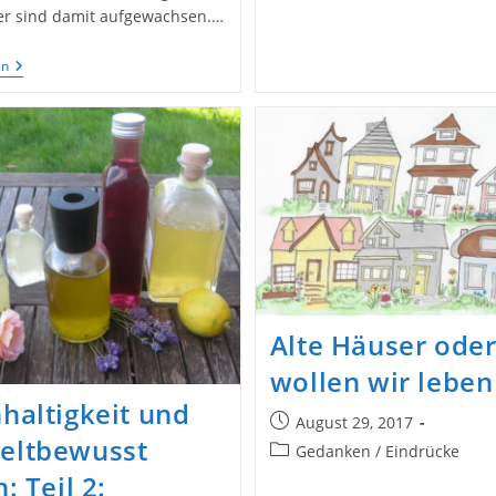
er sind damit aufgewachsen.…
Treibholz
en
Und
Strandgut
Sammeln,
Eine
Gute
Idee
Um
Anschließend
Nachhaltiges
Zum
Wohnen
Zu
Basteln
Alte Häuser oder
wollen wir leben
haltigkeit und
Beitrag
August 29, 2017
ltbewusst
veröffentlicht:
Beitrags-
Gedanken / Eindrücke
Kategorie:
: Teil 2: