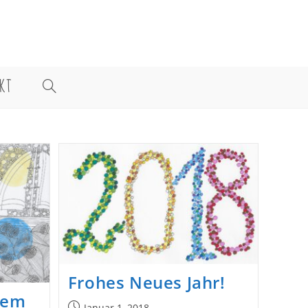
KT
WEBSITE-
SUCHE
UMSCHALTEN
Frohes Neues Jahr!
dem
Beitrag
Januar 1, 2018