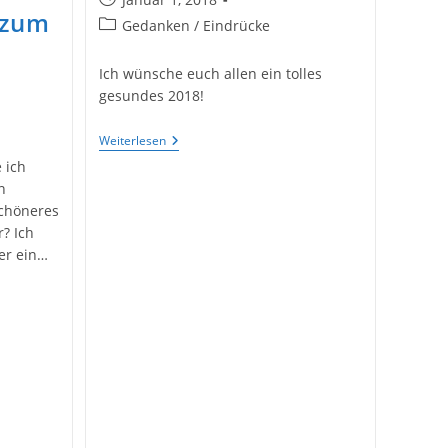
 zum
veröffentlicht:
Beitrags-
Gedanken / Eindrücke
Kategorie:
Ich wünsche euch allen ein tolles
gesundes 2018!
Frohes
Weiterlesen
Neues
 ich
Jahr!
n
schöneres
? Ich
er ein…