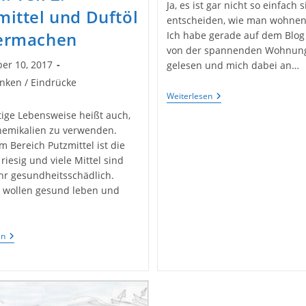
Ja, es ist gar nicht so einfach 
mittel und Duftöl
entscheiden, wie man wohnen
ermachen
Ich habe gerade auf dem Blog
von der spannenden Wohnun
er 10, 2017
gelesen und mich dabei an…
licht:
nken / Eindrücke
e:
Alte
Weiterlesen
Häuser
ige Lebensweise heißt auch,
Oder
Wie
emikalien zu verwenden.
Wollen
m Bereich Putzmittel ist die
Wir
riesig und viele Mittel sind
Leben
?
hr gesundheitsschädlich.
 wollen gesund leben und
Nachhaltigkeit
en
Und
Umweltbewusst
Leben:
Teil
2:
Putzmittel