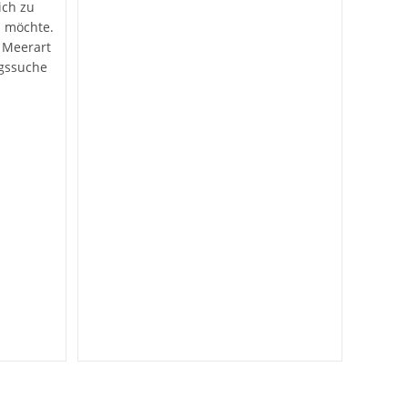
sich zu
 möchte.
 Meerart
gssuche