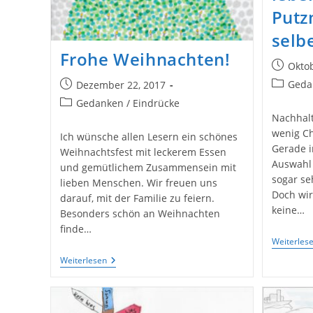
Putz
selb
Frohe Weihnachten!
Beitrag
Oktob
veröffent
Beitrags-
Geda
Beitrag
Dezember 22, 2017
Kategori
veröffentlicht:
Beitrags-
Gedanken / Eindrücke
Kategorie:
Nachhalt
wenig Ch
Ich wünsche allen Lesern ein schönes
Gerade i
Weihnachtsfest mit leckerem Essen
Auswahl 
und gemütlichem Zusammensein mit
sogar se
lieben Menschen. Wir freuen uns
Doch wir
darauf, mit der Familie zu feiern.
keine…
Besonders schön an Weihnachten
finde…
Weiterles
Frohe
Weiterlesen
Weihnachten!