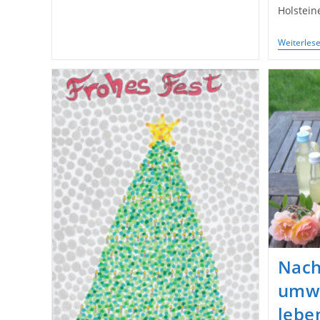
Visuelle
Holstein
Gedanken
Mit
Schöner
Weiterles
Punkttechnik
Nach
umwe
leben