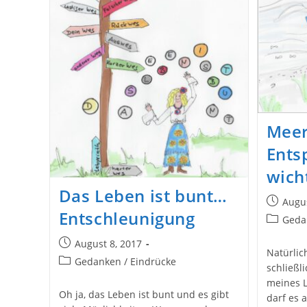
Meer
Ents
wich
Das Leben ist bunt…
Beitrag
Augus
Entschleunigung
veröffent
Beitrags-
Geda
Kategori
Beitrag
August 8, 2017
Natürlic
veröffentlicht:
Beitrags-
Gedanken / Eindrücke
schließl
Kategorie:
meines 
Oh ja, das Leben ist bunt und es gibt
darf es 