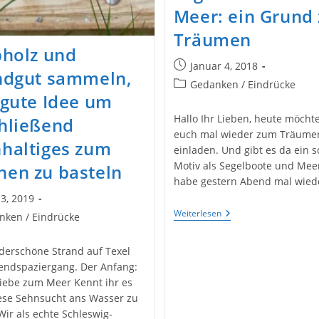
Meer: ein Grund
Träumen
bholz und
Beitrag
Januar 4, 2018
ndgut sammeln,
veröffentlicht:
Beitrags-
Gedanken / Eindrücke
 gute Idee um
Kategorie:
Hallo Ihr Lieben, heute möchte
hließend
euch mal wieder zum Träume
haltiges zum
einladen. Und gibt es da ein 
Motiv als Segelboote und Meer
en zu basteln
habe gestern Abend mal wied
3, 2019
licht:
Segelboote
Weiterlesen
nken / Eindrücke
Auf
e:
Dem
Meer:
erschöne Strand auf Texel
Ein
ndspaziergang. Der Anfang:
Grund
Zum
iebe zum Meer Kennt ihr es
Träumen
ese Sehnsucht ans Wasser zu
Wir als echte Schleswig-