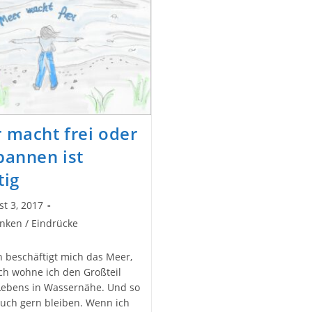
Und
Duftöl
Selbermachen
 macht frei oder
pannen ist
tig
t 3, 2017
licht:
nken / Eindrücke
e:
h beschäftigt mich das Meer,
ich wohne ich den Großteil
Lebens in Wassernähe. Und so
auch gern bleiben. Wenn ich