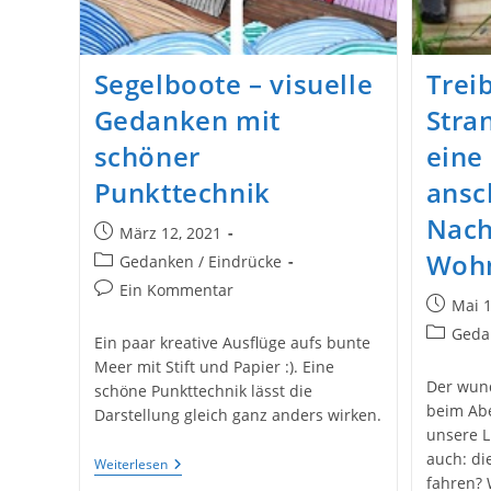
Segelboote – visuelle
Trei
Gedanken mit
Stra
schöner
eine
Punkttechnik
ansc
Nach
Beitrag
März 12, 2021
veröffentlicht:
Wohn
Beitrags-
Gedanken / Eindrücke
Kategorie:
Beitrags-
Ein Kommentar
Beitrag
Mai 1
Kommentare:
veröffent
Beitrags-
Geda
Ein paar kreative Ausflüge aufs bunte
Kategori
Meer mit Stift und Papier :). Eine
Der wund
schöne Punkttechnik lässt die
beim Abe
Darstellung gleich ganz anders wirken.
unsere L
auch: di
Segelboote
Weiterlesen
–
fahren? 