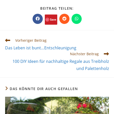
DIESEN
BEITRAG TEILEN:
INHALT
TEILEN
Save
Öffnet
Öffnet
Öffnet
in
in
in
einem
einem
einem
neuen
neuen
neuen
Fenster
Fenster
Fenster
Weitere
Vorheriger Beitrag
Artikel
Das Leben ist bunt…Entschleunigung
ansehen
Nächster Beitrag
100 DIY Ideen für nachhaltige Regale aus Treibholz
und Palettenholz
DAS KÖNNTE DIR AUCH GEFALLEN