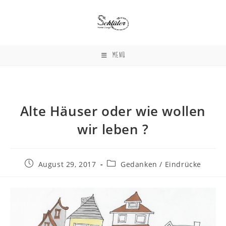
Zum
Inhalt
springen
MENÜ
Alte Häuser oder wie wollen
wir leben ?
Beitrag
Beitrags-
August 29, 2017
Gedanken / Eindrücke
veröffentlicht:
Kategorie: