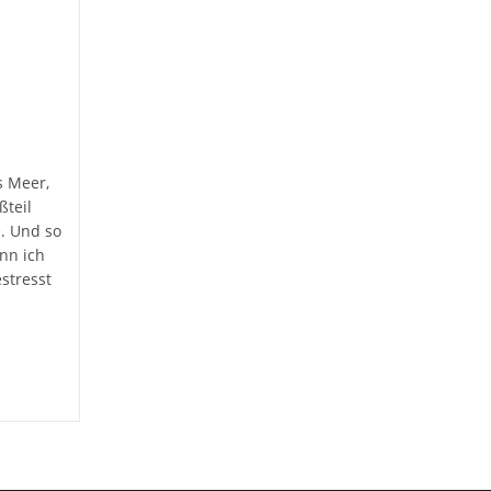
s Meer,
ßteil
. Und so
nn ich
stresst