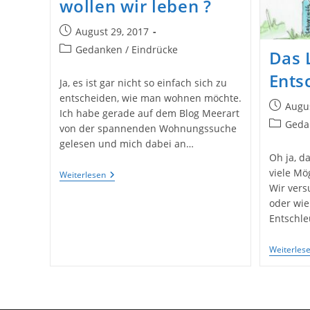
wollen wir leben ?
Beitrag
August 29, 2017
veröffentlicht:
Beitrags-
Gedanken / Eindrücke
Das 
Kategorie:
Ents
Ja, es ist gar nicht so einfach sich zu
entscheiden, wie man wohnen möchte.
Beitrag
Augus
Ich habe gerade auf dem Blog Meerart
veröffent
Beitrags-
Geda
von der spannenden Wohnungssuche
Kategori
gelesen und mich dabei an…
Oh ja, d
viele Mö
Alte
Weiterlesen
Häuser
Wir vers
Oder
oder wie
Wie
Entschle
Wollen
Wir
Leben
Weiterles
?