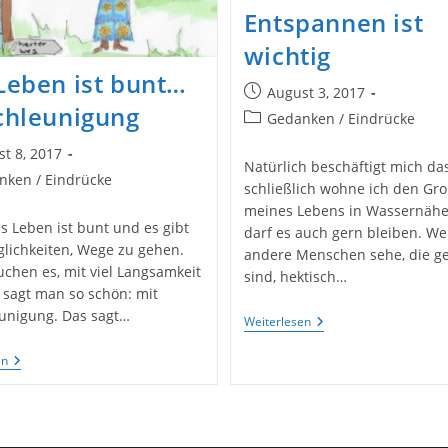
Entspannen ist
wichtig
Leben ist bunt…
Beitrag
August 3, 2017
chleunigung
veröffentlicht:
Beitrags-
Gedanken / Eindrücke
Kategorie:
t 8, 2017
Natürlich beschäftigt mich da
licht:
nken / Eindrücke
schließlich wohne ich den Gro
e:
meines Lebens in Wassernähe
as Leben ist bunt und es gibt
darf es auch gern bleiben. We
glichkeiten, Wege zu gehen.
andere Menschen sehe, die ge
uchen es, mit viel Langsamkeit
sind, hektisch…
 sagt man so schön: mit
unigung. Das sagt…
Meer
Weiterlesen
Macht
Frei
Das
en
Oder
Leben
Entspannen
Ist
Ist
Bunt…
Wichtig
Entschleunigung