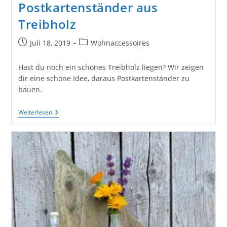
Postkartenständer aus
Treibholz
Beitrag
Beitrags-
Juli 18, 2019
Wohnaccessoires
veröffentlicht:
Kategorie:
Hast du noch ein schönes Treibholz liegen? Wir zeigen
dir eine schöne Idee, daraus Postkartenständer zu
bauen.
Bau
Weiterlesen
Dir
Deinen
Eigenen
Postkartenständer
Aus
Treibholz