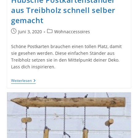
Und
Fertigen
aus Treibholz schnell selber
Rahmen
gemacht
Beitrag
Beitrags-
Juni 3, 2020
Wohnaccessoires
veröffentlicht:
Kategorie:
Schöne Postkarten brauchen einen tollen Platz, damit
sie gesehen werden. Diese einfachen Ständer aus
Treibholz setzen sie in den Mittelpunkt deiner Deko.
Lass dich inspirieren.
Hübsche
Weiterlesen
Postkartenständer
Aus
Treibholz
Schnell
Selber
Gemacht