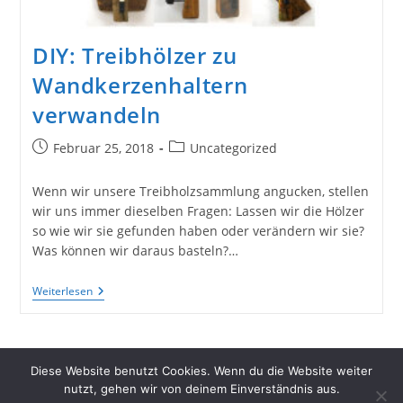
Nachhaltiges
Zum
Wohnen
DIY: Treibhölzer zu
Zu
Basteln
Wandkerzenhaltern
verwandeln
Beitrag
Beitrags-
Februar 25, 2018
Uncategorized
veröffentlicht:
Kategorie:
Wenn wir unsere Treibholzsammlung angucken, stellen
wir uns immer dieselben Fragen: Lassen wir die Hölzer
so wie wir sie gefunden haben oder verändern wir sie?
Was können wir daraus basteln?…
DIY:
Weiterlesen
Treibhölzer
Zu
Wandkerzenhaltern
Verwandeln
Diese Website benutzt Cookies. Wenn du die Website weiter
nutzt, gehen wir von deinem Einverständnis aus.