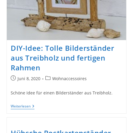
DIY-Idee: Tolle Bilderständer
aus Treibholz und fertigen
Rahmen
Beitrag
Beitrags-
Juni 8, 2020
Wohnaccessoires
veröffentlicht:
Kategorie:
Schöne Idee für einen Bilderständer aus Treibholz.
DIY-
Weiterlesen
Idee:
Tolle
Bilderständer
Aus
Treibholz
Hübsche Postkartenständer