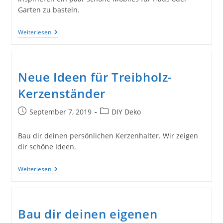
Garten zu basteln.
Ideen
Weiterlesen
Für
Schöne
Windspiele
Mit
Treibholz
Neue Ideen für Treibholz-
Kerzenständer
Beitrag
Beitrags-
September 7, 2019
DIY Deko
veröffentlicht:
Kategorie:
Bau dir deinen persönlichen Kerzenhalter. Wir zeigen
dir schöne Ideen.
Neue
Weiterlesen
Ideen
Für
Treibholz-
Kerzenständer
Bau dir deinen eigenen