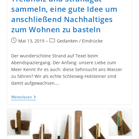
sammeln, eine gute Idee um
anschließend Nachhaltiges
zum Wohnen zu basteln
Beitrag
Beitrags-
Mai 13, 2019
Gedanken / Eindrücke
veröffentlicht:
Kategorie:
Der wunderschöne Strand auf Texel beim
Abendspaziergang. Der Anfang: unsere Liebe zum
Meer Kennt ihr es auch: diese Sehnsucht ans Wasser
zu fahren? Wir als echte Schleswig-Holsteiner sind
damit aufgewachsen.…
Treibholz
Weiterlesen
Und
Strandgut
Sammeln,
Eine
Gute
Idee
Um
Anschließend