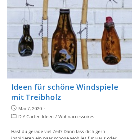
Ideen für schöne Windspiele
mit Treibholz
Beitrag
Mai 7, 2020
veröffentlicht:
Beitrags-
DIY Garten Ideen
/
Wohnaccessoires
Kategorie:
Hast du gerade viel Zeit? Dann lass dich gern
inspirieren ein paar schöne Mobiles für Haus oder