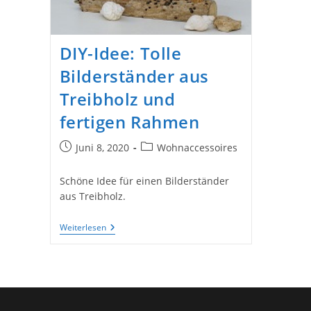
DIY-Idee: Tolle
Bilderständer aus
Treibholz und
fertigen Rahmen
Beitrag
Beitrags-
Juni 8, 2020
Wohnaccessoires
veröffentlicht:
Kategorie:
Schöne Idee für einen Bilderständer
aus Treibholz.
DIY-
Weiterlesen
Idee:
Tolle
Bilderständer
Aus
Treibholz
Und
Fertigen