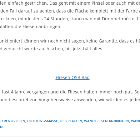
n einfach gestrichen. Das geht mit einem Pinsel oder auch mit de
jeden Fall darauf zu achten, dass die Fläche komplett mit der Farbe 
ocknen, mindestens 24 Stunden, kann man mit Dünnbettmörtel f
atten die Fliesen anbringen.
nktioniert können wir noch nicht sagen, keine Garantie, dass es hä
d geduscht wurde auch schon, bis jetzt hält alles.
 fast 4 Jahre vergangen und die Fliesen halten immer noch gut. So
ben beschriebene Vorgehensweise anwenden, wir würden es jedenf
AD RENOVIEREN
,
DICHTUNGSMASSE
,
OSB PLATTEN
,
WANDFLIESEN ANBRINGEN
,
WAND
EN