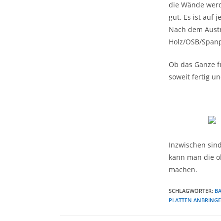
die Wände werde
gut. Es ist auf 
Nach dem Austr
Holz/OSB/Spanpl
Ob das Ganze fu
soweit fertig un
Inzwischen sind
kann man die o
machen.
SCHLAGWÖRTER
:
B
PLATTEN ANBRING