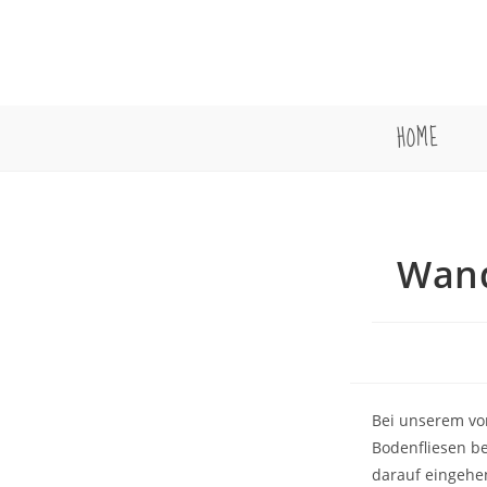
Zum
Inhalt
springen
HOME
Wand
Bei unserem vor
Bodenfliesen be
darauf eingehen