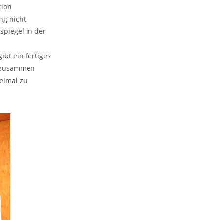
tion
ng nicht
spiegel in der
bt ein fertiges
e zusammen
eimal zu