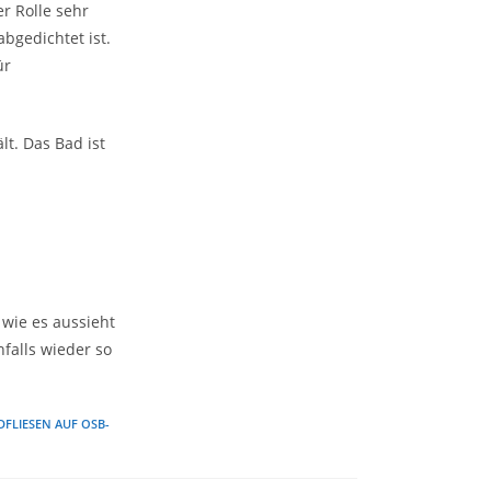
r Rolle sehr
abgedichtet ist.
ür
lt. Das Bad ist
 wie es aussieht
alls wieder so
FLIESEN AUF OSB-