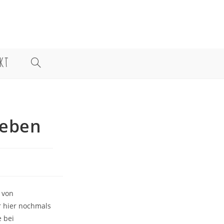
KT
WEBSITE-
SUCHE
leben
UMSCHALTEN
 von
r hier nochmals
e bei