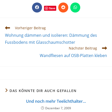
INHALT
TEILEN
Save
Öffnet
Öffnet
Öffnet
in
in
in
einem
einem
einem
neuen
neuen
neuen
Fenster
Fenster
Fenster
Weitere
Vorheriger Beitrag
Artikel
Wohnung dämmen und isolieren: Dämmung des
ansehen
Fussbodens mit Glasschaumschotter
Nächster Beitrag
Wandfliesen auf OSB-Platten kleben
DAS KÖNNTE DIR AUCH GEFALLEN
Und noch mehr Teelichthalter…
Dezember 7, 2009