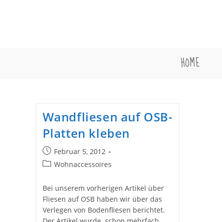
Zum
Inhalt
springen
HOME
Wandfliesen auf OSB-
Platten kleben
Beitrag
Februar 5, 2012
veröffentlicht:
Beitrags-
Wohnaccessoires
Kategorie:
Bei unserem vorherigen Artikel über
Fliesen auf OSB haben wir über das
Verlegen von Bodenfliesen berichtet.
Der Artikel wurde schon mehrfach