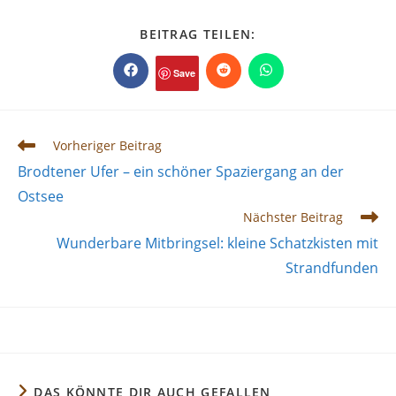
DIESEN
BEITRAG TEILEN:
INHALT
TEILEN
Save
Öffnet
Öffnet
Öffnet
in
in
in
einem
einem
einem
neuen
neuen
neuen
Fenster
Fenster
Fenster
Weitere
Vorheriger Beitrag
Artikel
Brodtener Ufer – ein schöner Spaziergang an der
ansehen
Ostsee
Nächster Beitrag
Wunderbare Mitbringsel: kleine Schatzkisten mit
Strandfunden
DAS KÖNNTE DIR AUCH GEFALLEN