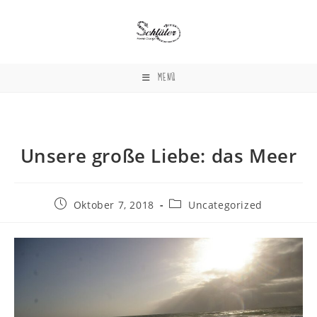
Zum
Inhalt
springen
MENÜ
Unsere große Liebe: das Meer
Beitrag
Beitrags-
Oktober 7, 2018
Uncategorized
veröffentlicht:
Kategorie: