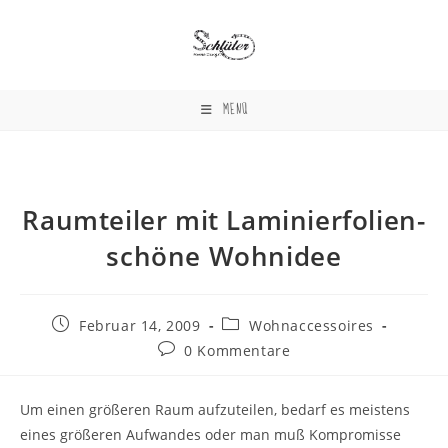
Zum
Inhalt
springen
MENÜ
Raumteiler mit Laminierfolien-
schöne Wohnidee
Beitrag
Beitrags-
Februar 14, 2009
Wohnaccessoires
veröffentlicht:
Kategorie:
Beitrags-
0 Kommentare
Kommentare:
Um einen größeren Raum aufzuteilen, bedarf es meistens
eines größeren Aufwandes oder man muß Kompromisse