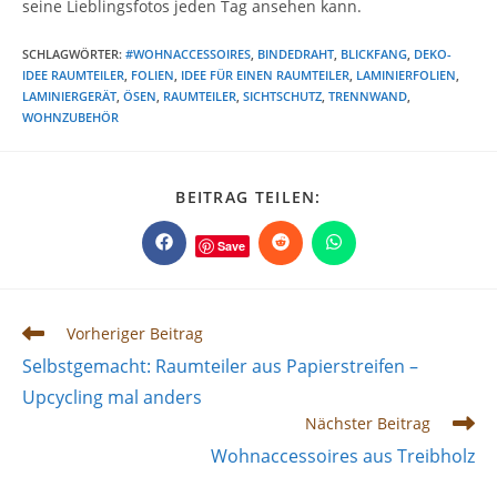
seine Lieblingsfotos jeden Tag ansehen kann.
SCHLAGWÖRTER
:
#WOHNACCESSOIRES
,
BINDEDRAHT
,
BLICKFANG
,
DEKO-
IDEE RAUMTEILER
,
FOLIEN
,
IDEE FÜR EINEN RAUMTEILER
,
LAMINIERFOLIEN
,
LAMINIERGERÄT
,
ÖSEN
,
RAUMTEILER
,
SICHTSCHUTZ
,
TRENNWAND
,
WOHNZUBEHÖR
DIESEN
BEITRAG TEILEN:
INHALT
TEILEN
Save
Öffnet
Öffnet
Öffnet
in
in
in
einem
einem
einem
neuen
neuen
neuen
Fenster
Fenster
Fenster
Weitere
Vorheriger Beitrag
Artikel
Selbstgemacht: Raumteiler aus Papierstreifen –
ansehen
Upcycling mal anders
Nächster Beitrag
Wohnaccessoires aus Treibholz