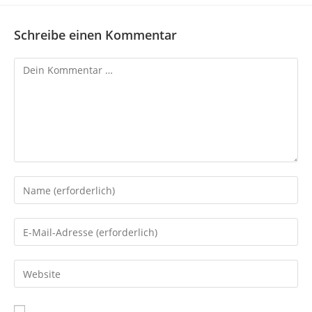
Schreibe einen Kommentar
Kommentar
Gib
deinen
Namen
Gib
oder
deine
Benutzernamen
E-
Gib
zum
Mail-
deine
Kommentieren
Adresse
Website-
ein