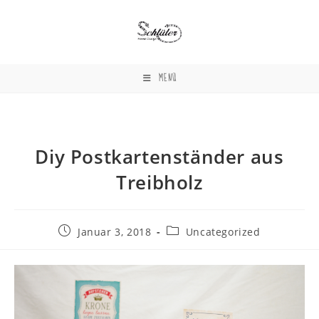
Zum
Inhalt
springen
MENÜ
Diy Postkartenständer aus
Treibholz
Beitrag
Beitrags-
Januar 3, 2018
Uncategorized
veröffentlicht:
Kategorie: