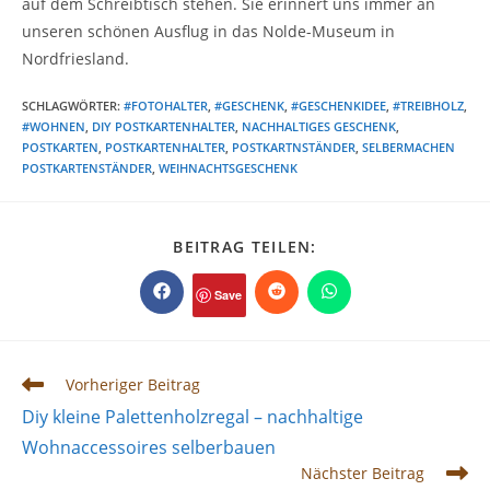
auf dem Schreibtisch stehen. Sie erinnert uns immer an
unseren schönen Ausflug in das Nolde-Museum in
Nordfriesland.
SCHLAGWÖRTER
:
#FOTOHALTER
,
#GESCHENK
,
#GESCHENKIDEE
,
#TREIBHOLZ
,
#WOHNEN
,
DIY POSTKARTENHALTER
,
NACHHALTIGES GESCHENK
,
POSTKARTEN
,
POSTKARTENHALTER
,
POSTKARTNSTÄNDER
,
SELBERMACHEN
POSTKARTENSTÄNDER
,
WEIHNACHTSGESCHENK
DIESEN
BEITRAG TEILEN:
INHALT
TEILEN
Save
Öffnet
Öffnet
Öffnet
in
in
in
einem
einem
einem
neuen
neuen
neuen
Fenster
Fenster
Fenster
Weitere
Vorheriger Beitrag
Artikel
Diy kleine Palettenholzregal – nachhaltige
ansehen
Wohnaccessoires selberbauen
Nächster Beitrag