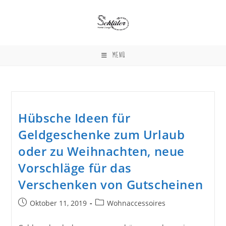
Zum
Inhalt
springen
MENÜ
Hübsche Ideen für
Geldgeschenke zum Urlaub
oder zu Weihnachten, neue
Vorschläge für das
Verschenken von Gutscheinen
Beitrag
Beitrags-
Oktober 11, 2019
Wohnaccessoires
veröffentlicht:
Kategorie: