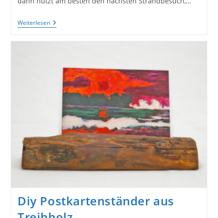
dann nutzt am besten den nächsten Strandbesuch,…
Steine
Weiterlesen
Anmalen
Und
Als
Hakenleisten
Verwenden
Diy Postkartenständer aus
Treibholz