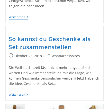
Geldgeschenke kann man so schön verpacken, wir
zeigen ein paar Ideen.
Hübsche
Weiterlesen
Ideen
Für
Geldgeschenke
Zum
Urlaub
So kannst du Geschenke als
Oder
Zu
Set zusammenstellen
Weihnachten,
Neue
Beitrag
Beitrags-
Oktober 23, 2018
Vorschläge
Wohnaccessoires
Für
veröffentlicht:
Kategorie:
Das
Die Weihnachtszeit lässt nicht mehr lange auf sich
Verschenken
Von
warten und wie immer stelle ich mir die Frage, wie
Gutscheinen
können Geschenke persönlicher werden? Jetzt habe ich
die Idee, Geschenke als Set…
So
Weiterlesen
Kannst
Du
Geschenke