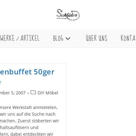
WERKE / ARTIKEL
BLOG
ÜBER UNS
KONTA
enbuffet 50ger
e
Beitrags-
mber 5, 2007
DIY Möbel
licht:
Kategorie:
unsere Werkstatt anmieteten,
wir uns auf die Suche nach
achen. Zuerst stöberten wir
haltsauflösern und
ern, dabei entdeckten wir