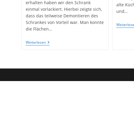
erhalten haben wir den Schrank
alte Küc
einmal vorlackiert. Hierbei zeigte sich,
und…
dass das teilweise Demontieren des
Schrankes von Vorteil war. Man konnte
Weiterles
die Flächen…
Alter
Weiterlesen
Schrank
Aus
Den
60er
Jahren
Neu
Gestaltet
–
Upcycling