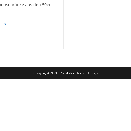
henschränke aus den 50er
Küchenbuffet
en
50ger
Jahre
Copyright 2026 - Schlüter Home Design