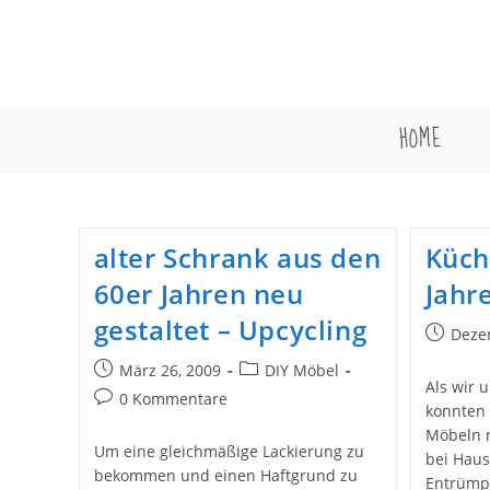
Zum
Inhalt
springen
HOME
alter Schrank aus den
Küch
60er Jahren neu
Jahr
gestaltet – Upcycling
Beitrag
Deze
veröffent
Beitrag
Beitrags-
März 26, 2009
DIY Möbel
Als wir 
veröffentlicht:
Kategorie:
Beitrags-
0 Kommentare
konnten 
Kommentare:
Möbeln m
Um eine gleichmäßige Lackierung zu
bei Haus
bekommen und einen Haftgrund zu
Entrümpl