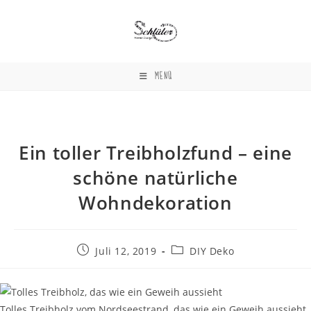
Zum
Inhalt
springen
MENÜ
Ein toller Treibholzfund – eine
schöne natürliche
Wohndekoration
Beitrag
Beitrags-
Juli 12, 2019
DIY Deko
veröffentlicht:
Kategorie:
Tolles Treibholz vom Nordseestrand, das wie ein Geweih aussieht.