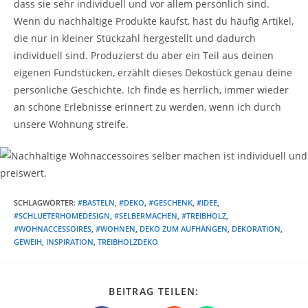
dass sie sehr individuell und vor allem persönlich sind.
Wenn du nachhaltige Produkte kaufst, hast du häufig Artikel,
die nur in kleiner Stückzahl hergestellt und dadurch
individuell sind. Produzierst du aber ein Teil aus deinen
eigenen Fundstücken, erzählt dieses Dekostück genau deine
persönliche Geschichte. Ich finde es herrlich, immer wieder
an schöne Erlebnisse erinnert zu werden, wenn ich durch
unsere Wohnung streife.
SCHLAGWÖRTER
:
#BASTELN
,
#DEKO
,
#GESCHENK
,
#IDEE
,
#SCHLUETERHOMEDESIGN
,
#SELBERMACHEN
,
#TREIBHOLZ
,
#WOHNACCESSOIRES
,
#WOHNEN
,
DEKO ZUM AUFHÄNGEN
,
DEKORATION
,
GEWEIH
,
INSPIRATION
,
TREIBHOLZDEKO
DIESEN
BEITRAG TEILEN:
INHALT