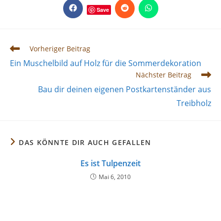
TEILEN
Save
Öffnet
Öffnet
Öffnet
in
in
in
einem
einem
einem
neuen
neuen
neuen
Fenster
Fenster
Fenster
Weitere
Vorheriger Beitrag
Artikel
Ein Muschelbild auf Holz für die Sommerdekoration
ansehen
Nächster Beitrag
Bau dir deinen eigenen Postkartenständer aus
Treibholz
DAS KÖNNTE DIR AUCH GEFALLEN
Es ist Tulpenzeit
Mai 6, 2010