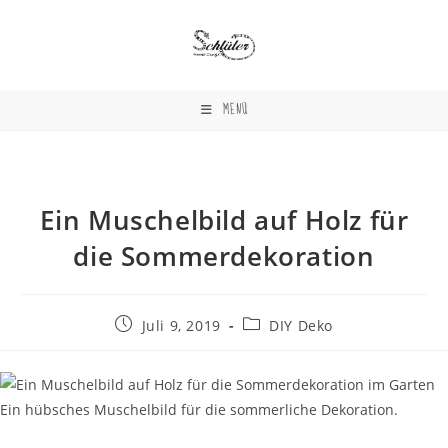
Zum
Inhalt
springen
MENÜ
Ein Muschelbild auf Holz für
die Sommerdekoration
Beitrag
Beitrags-
Juli 9, 2019
DIY Deko
veröffentlicht:
Kategorie:
Ein hübsches Muschelbild für die sommerliche Dekoration.