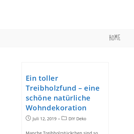
Zum
Inhalt
springen
HOME
Ein toller
Treibholzfund – eine
schöne natürliche
Wohndekoration
Beitrag
Beitrags-
Juli 12, 2019
DIY Deko
veröffentlicht:
Kategorie:
Manche Treibholzstückchen sind so