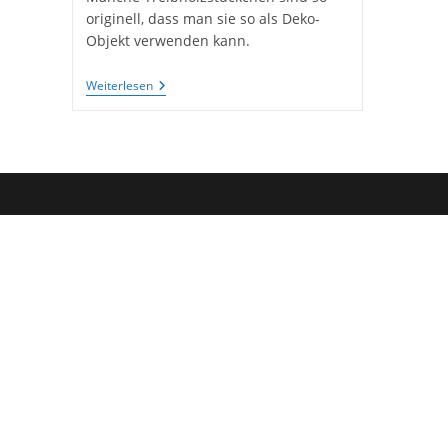
originell, dass man sie so als Deko-
Objekt verwenden kann.
Ein
Weiterlesen
Toller
Treibholzfund
–
Eine
Schöne
Natürliche
Wohndekoration