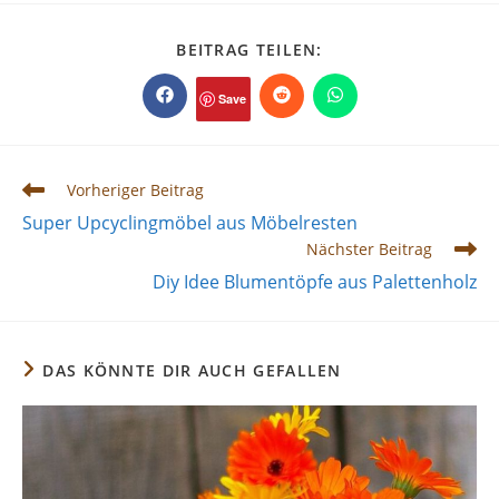
DIESEN
BEITRAG TEILEN:
INHALT
TEILEN
Save
Öffnet
Öffnet
Öffnet
in
in
in
einem
einem
einem
neuen
neuen
neuen
Fenster
Fenster
Fenster
Weitere
Vorheriger Beitrag
Artikel
Super Upcyclingmöbel aus Möbelresten
ansehen
Nächster Beitrag
Diy Idee Blumentöpfe aus Palettenholz
DAS KÖNNTE DIR AUCH GEFALLEN