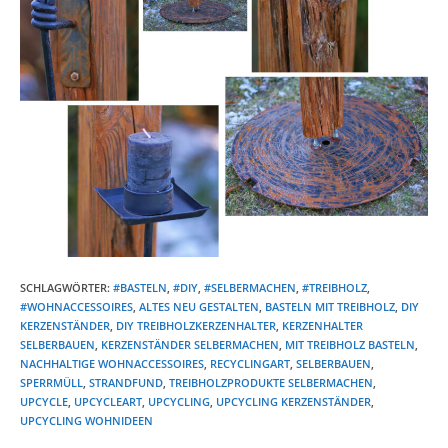
SCHLAGWÖRTER
:
#BASTELN
,
#DIY
,
#SELBERMACHEN
,
#TREIBHOLZ
,
#WOHNACCESSOIRES
,
ALTES NEU GESTALTEN
,
BASTELN MIT TREIBHOLZ
,
DIY
KERZENSTÄNDER
,
DIY TREIBHOLZKERZENHALTER
,
KERZENHALTER
SELBERBAUEN
,
KERZENSTÄNDER SELBERMACHEN
,
MIT TREIBHOLZ BASTELN
,
NACHHALTIGE WOHNACCESSOIRES
,
RECYCLINGART
,
SELBERBAUEN
,
SPERRMÜLL
,
STRANDFUND
,
TREIBHOLZPRODUKTE SELBERMACHEN
,
UPCYCLE
,
UPCYCLEART
,
UPCYCLING
,
UPCYCLING KERZENSTÄNDER
,
UPCYCLING WOHNIDEEN