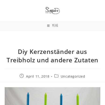
Zum
Inhalt
springen
MENÜ
Diy Kerzenständer aus
Treibholz und andere Zutaten
Beitrag
Beitrags-
April 11, 2018
Uncategorized
veröffentlicht:
Kategorie: