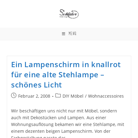
Zum
Inhalt
springen
MENÜ
Ein Lampenschirm in knallrot
für eine alte Stehlampe –
schönes Licht
Beitrag
Beitrags-
Februar 2, 2008
DIY Möbel
/
Wohnaccessoires
veröffentlicht:
Kategorie:
Wir beschäftigen uns nicht nur mit Möbel, sondern
auch mit Dekostücken und Lampen. Aus einer
Wohnungsauflösung bekamen wir eine Stehlampe, mit
einem dezenten beigen Lampenschirm. Von der
Farbgestaltung passte das…