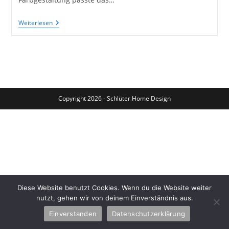
Ein
Weiterlesen
Lampenschirm
In
Knallrot
Für
Eine
Alte
Stehlampe
–
Schönes
Copyright 2026 - Schlüter Home Design
Licht
Diese Website benutzt Cookies. Wenn du die Website weiter
nutzt, gehen wir von deinem Einverständnis aus.
Einverstanden
Datenschutzerklärung