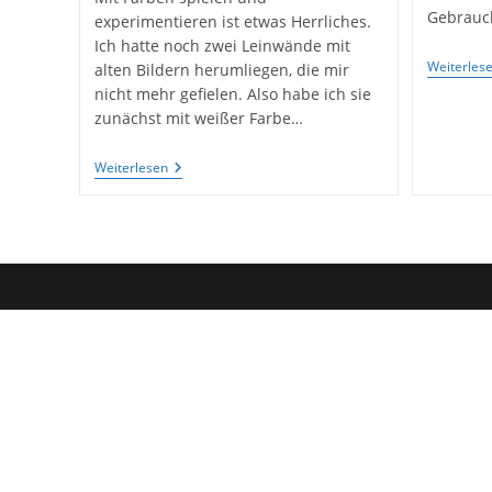
Gebrauch
experimentieren ist etwas Herrliches.
Ich hatte noch zwei Leinwände mit
Weiterles
alten Bildern herumliegen, die mir
nicht mehr gefielen. Also habe ich sie
zunächst mit weißer Farbe…
Bilder
Weiterlesen
Gestalten
Mit
Alten
Barbie-
Spielsachen
–
Ein
Upcycling-
Versuch