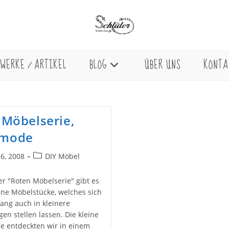
WERKE / ARTIKEL
BLOG
ÜBER UNS
KONTA
 Möbelserie,
mode
Beitrags-
6, 2008
DIY Möbel
licht:
Kategorie:
er "Roten Möbelserie" gibt es
ine Möbelstücke, welches sich
fang auch in kleinere
n stellen lassen. Die kleine
 entdeckten wir in einem