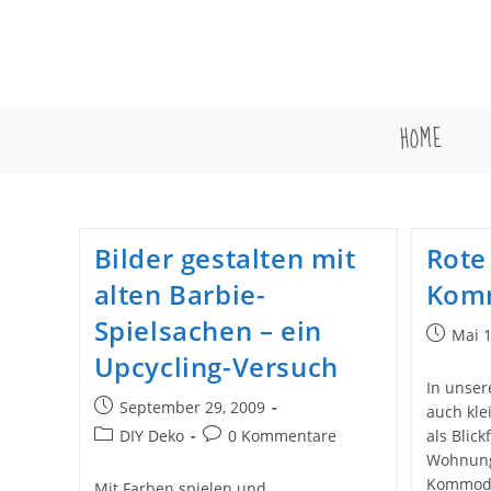
Zum
Inhalt
springen
HOME
Bilder gestalten mit
Rote
alten Barbie-
Kom
Spielsachen – ein
Beitrag
Mai 1
veröffent
Upcycling-Versuch
In unser
Beitrag
September 29, 2009
auch kle
veröffentlicht:
Beitrags-
Beitrags-
DIY Deko
0 Kommentare
als Blick
Kategorie:
Kommentare:
Wohnunge
Kommode
Mit Farben spielen und