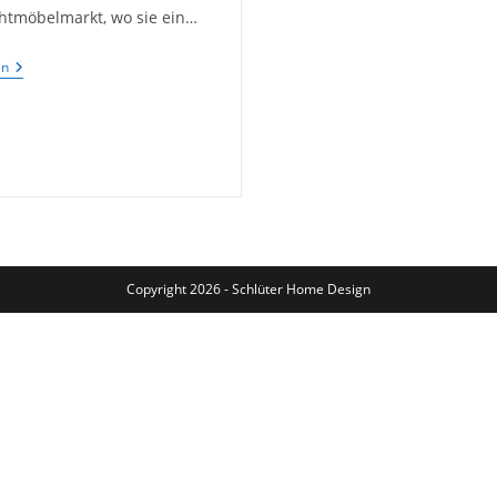
tmöbelmarkt, wo sie ein…
Rote
en
Möbelserie,
Kommode
Copyright 2026 - Schlüter Home Design