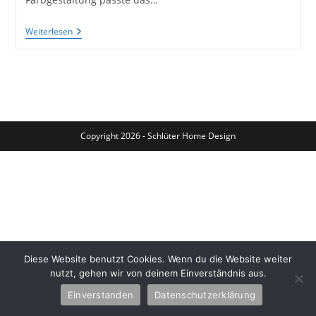
Ein
Weiterlesen
Lampenschirm
In
Knallrot
Für
Eine
Alte
Stehlampe
–
Schönes
Copyright 2026 - Schlüter Home Design
Licht
Diese Website benutzt Cookies. Wenn du die Website weiter
nutzt, gehen wir von deinem Einverständnis aus.
Einverstanden
Datenschutzerklärung