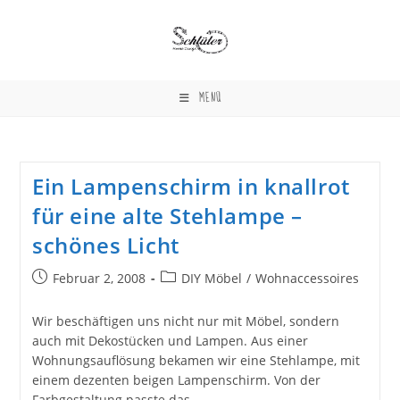
Zum
Inhalt
springen
MENÜ
Ein Lampenschirm in knallrot
für eine alte Stehlampe –
schönes Licht
Beitrag
Beitrags-
Februar 2, 2008
DIY Möbel
/
Wohnaccessoires
veröffentlicht:
Kategorie:
Wir beschäftigen uns nicht nur mit Möbel, sondern
auch mit Dekostücken und Lampen. Aus einer
Wohnungsauflösung bekamen wir eine Stehlampe, mit
einem dezenten beigen Lampenschirm. Von der
Farbgestaltung passte das…