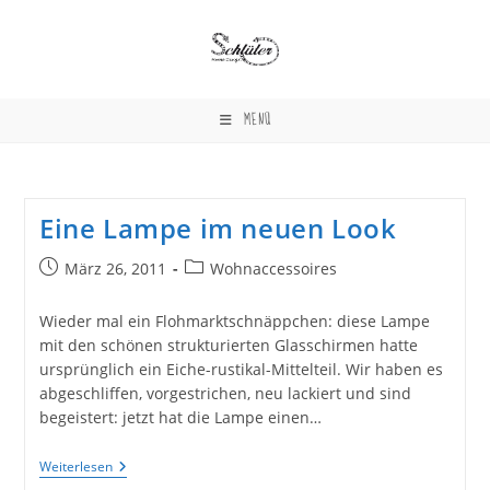
Zum
Inhalt
springen
MENÜ
Eine Lampe im neuen Look
Beitrag
Beitrags-
März 26, 2011
Wohnaccessoires
veröffentlicht:
Kategorie:
Wieder mal ein Flohmarktschnäppchen: diese Lampe
mit den schönen strukturierten Glasschirmen hatte
ursprünglich ein Eiche-rustikal-Mittelteil. Wir haben es
abgeschliffen, vorgestrichen, neu lackiert und sind
begeistert: jetzt hat die Lampe einen…
Eine
Weiterlesen
Lampe