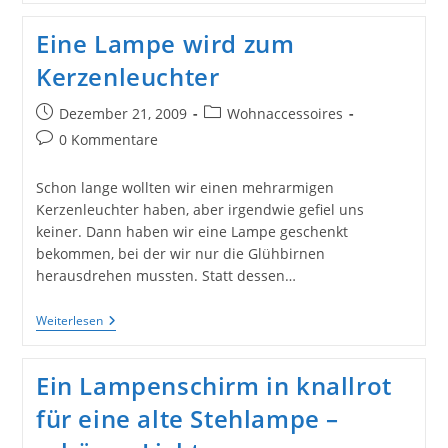
Im
Neuen
Eine Lampe wird zum
Look
Kerzenleuchter
Beitrag
Beitrags-
Dezember 21, 2009
Wohnaccessoires
veröffentlicht:
Kategorie:
Beitrags-
0 Kommentare
Kommentare:
Schon lange wollten wir einen mehrarmigen
Kerzenleuchter haben, aber irgendwie gefiel uns
keiner. Dann haben wir eine Lampe geschenkt
bekommen, bei der wir nur die Glühbirnen
herausdrehen mussten. Statt dessen…
Eine
Weiterlesen
Lampe
Wird
Zum
Ein Lampenschirm in knallrot
Kerzenleuchter
für eine alte Stehlampe –