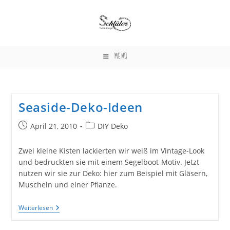
Zum
Inhalt
springen
MENÜ
Seaside-Deko-Ideen
Beitrag
Beitrags-
April 21, 2010
DIY Deko
veröffentlicht:
Kategorie:
Zwei kleine Kisten lackierten wir weiß im Vintage-Look
und bedruckten sie mit einem Segelboot-Motiv. Jetzt
nutzen wir sie zur Deko: hier zum Beispiel mit Gläsern,
Muscheln und einer Pflanze.
Seaside-
Weiterlesen
Deko-
Ideen