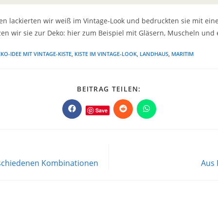
ten lackierten wir weiß im Vintage-Look und bedruckten sie mit ei
tzen wir sie zur Deko: hier zum Beispiel mit Gläsern, Muscheln und 
KO-IDEE MIT VINTAGE-KISTE
,
KISTE IM VINTAGE-LOOK
,
LANDHAUS
,
MARITIM
DIESEN
BEITRAG TEILEN:
INHALT
TEILEN
Save
Öffnet
Öffnet
Öffnet
in
in
in
einem
einem
einem
neuen
neuen
neuen
Fenster
Fenster
Fenster
erschiedenen Kombinationen
Aus 