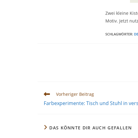
Zwei kleine Kis
Motiv. Jetzt nu
SCHLAGWÖRTER
:
DE
Weitere
Vorheriger Beitrag
Artikel
Farbexperimente: Tisch und Stuhl in v
ansehen
DAS KÖNNTE DIR AUCH GEFALLEN