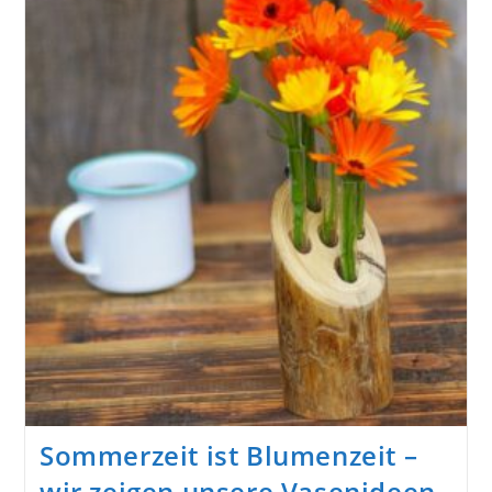
Bringen
–
Mit
Selbstgemachten
Vasen
Sommerzeit ist Blumenzeit –
wir zeigen unsere Vasenideen