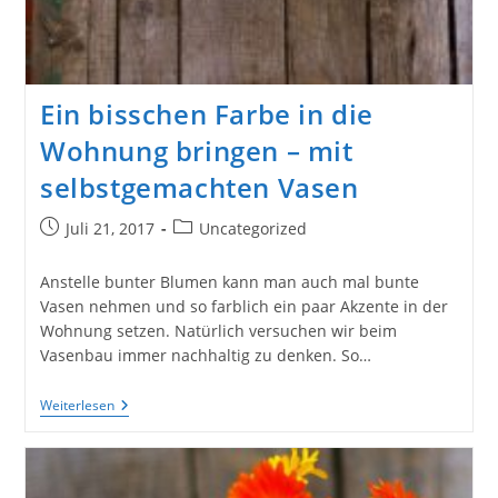
Ein bisschen Farbe in die
Wohnung bringen – mit
selbstgemachten Vasen
Beitrag
Beitrags-
Juli 21, 2017
Uncategorized
veröffentlicht:
Kategorie:
Anstelle bunter Blumen kann man auch mal bunte
Vasen nehmen und so farblich ein paar Akzente in der
Wohnung setzen. Natürlich versuchen wir beim
Vasenbau immer nachhaltig zu denken. So…
Ein
Weiterlesen
Bisschen
Farbe
In
Die
Wohnung