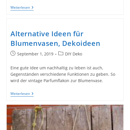
Weitere
Weiterlesen
Nachhaltige
Bastelvorschläge
Für
Das
Arbeiten
Alternative Ideen für
Mit
Treibholz
Blumenvasen, Dekoideen
Beitrag
Beitrags-
September 1, 2019
DIY Deko
veröffentlicht:
Kategorie:
Eine gute Idee um nachhaltig zu leben ist auch,
Gegenständen verschiedene Funktionen zu geben. So
wird der vintage Parfumflakon zur Blumenvase.
Alternative
Weiterlesen
Ideen
Für
Blumenvasen,
Dekoideen