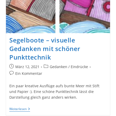
Segelboote – visuelle
Gedanken mit schöner
Punkttechnik
Beitrag
Beitrags-
März 12, 2021
Gedanken / Eindrücke
veröffentlicht:
Kategorie:
Beitrags-
Ein Kommentar
Kommentare:
Ein paar kreative Ausflüge aufs bunte Meer mit Stift
und Papier :). Eine schöne Punkttechnik lässt die
Darstellung gleich ganz anders wirken.
Segelboote
Weiterlesen
–