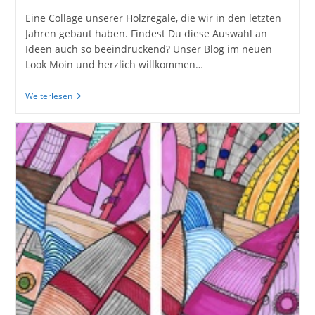
Eine Collage unserer Holzregale, die wir in den letzten
Jahren gebaut haben. Findest Du diese Auswahl an
Ideen auch so beeindruckend? Unser Blog im neuen
Look Moin und herzlich willkommen…
100
Weiterlesen
DIY
Ideen
Für
Nachhaltige
Regale
Aus
Treibholz
Und
Palettenholz