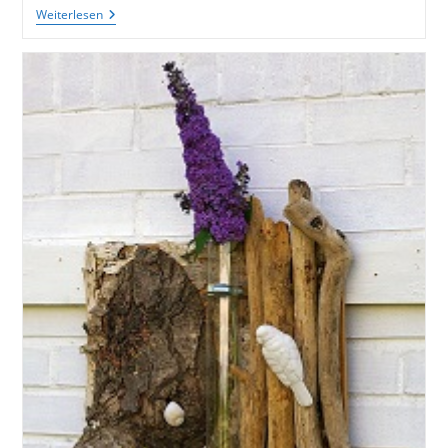
Bunte
Weiterlesen
Windspiele
Sorgen
Für
Fröhliche
Stimmungen