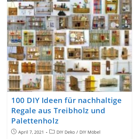
100 DIY Ideen für nachhaltige
Regale aus Treibholz und
Palettenholz
Beitrag
Beitrags-
April 7, 2021
DIY Deko
/
DIY Möbel
veröffentlicht:
Kategorie: