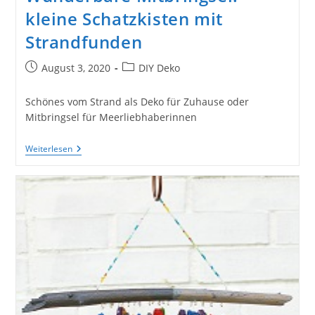
kleine Schatzkisten mit
Strandfunden
Beitrag
Beitrags-
August 3, 2020
DIY Deko
veröffentlicht:
Kategorie:
Schönes vom Strand als Deko für Zuhause oder
Mitbringsel für Meerliebhaberinnen
Wunderbare
Weiterlesen
Mitbringsel:
Kleine
Schatzkisten
Mit
Strandfunden