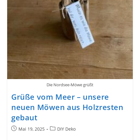
Die Nordsee-Möwe grüßt
Grüße vom Meer – unsere
neuen Möwen aus Holzresten
gebaut
Beitrag
Beitrags-
Mai 19, 2025
DIY Deko
veröffentlicht:
Kategorie: