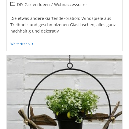
veröffentlicht:
Beitrags-
DIY Garten Ideen
/
Wohnaccessoires
Kategorie:
Die etwas andere Gartendekoration: Windspiele aus
Treibholz und geschmolzenen Glasflaschen, alles ganz
nachhaltig und dekorativ
Schöne
Weiterlesen
Windspiele
Mit
Treibholz
Und
Geschmolzenen
Flaschen