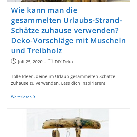
Wie kann man die
gesammelten Urlaubs-Strand-
Schätze zuhause verwenden?
Deko-Vorschläge mit Muscheln
und Treibholz
Beitrag
Beitrags-
Juli 25, 2020
DIY Deko
veröffentlicht:
Kategorie:
Tolle Ideen, deine im Urlaub gesammelten Schätze
zuhause zu verwenden. Lass dich inspirieren!
Wie
Weiterlesen
Kann
Man
Die
Gesammelten
Urlaubs-
Strand-
Schätze
Zuhause