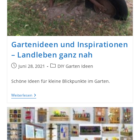
Gartenideen und Inspirationen
– Landleben ganz nah
Beitrag
Beitrags-
Juni 28, 2021
DIY Garten Ideen
veröffentlicht:
Kategorie:
Schöne Ideen für kleine Blickpunkte im Garten.
Gartenideen
Weiterlesen
Und
Inspirationen
–
Landleben
Ganz
Nah