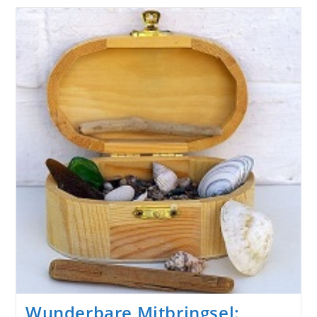
Visuelle
Gedanken
Mit
Schöner
Punkttechnik
Wunderbare Mitbringsel: