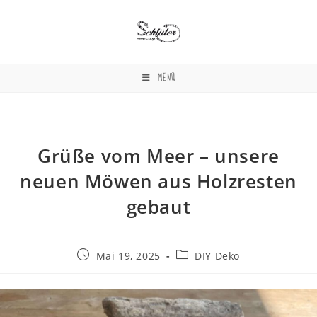
Zum
Inhalt
springen
MENÜ
Grüße vom Meer – unsere
neuen Möwen aus Holzresten
gebaut
Beitrag
Beitrags-
Mai 19, 2025
DIY Deko
veröffentlicht:
Kategorie: