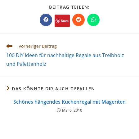
DIESEN
BEITRAG TEILEN:
INHALT
TEILEN
Save
Öffnet
Öffnet
Öffnet
in
in
in
einem
einem
einem
neuen
neuen
neuen
Fenster
Fenster
Fenster
Weitere
Vorheriger Beitrag
Artikel
100 DIY Ideen für nachhaltige Regale aus Treibholz
ansehen
und Palettenholz
DAS KÖNNTE DIR AUCH GEFALLEN
Schönes hängendes Küchenregal mit Mageriten
Mai 6, 2010