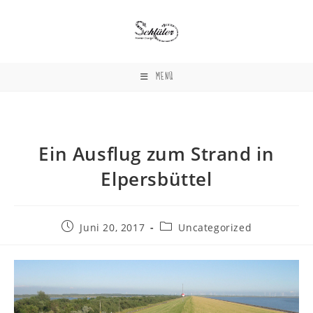
Zum
Inhalt
springen
MENÜ
Ein Ausflug zum Strand in
Elpersbüttel
Beitrag
Beitrags-
Juni 20, 2017
Uncategorized
veröffentlicht:
Kategorie: