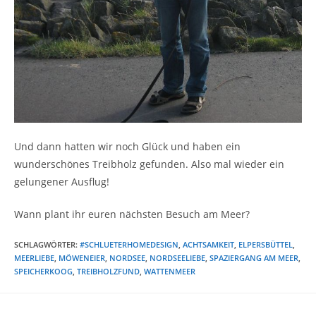
Und dann hatten wir noch Glück und haben ein
wunderschönes Treibholz gefunden. Also mal wieder ein
gelungener Ausflug!
Wann plant ihr euren nächsten Besuch am Meer?
SCHLAGWÖRTER
:
#SCHLUETERHOMEDESIGN
,
ACHTSAMKEIT
,
ELPERSBÜTTEL
,
MEERLIEBE
,
MÖWENEIER
,
NORDSEE
,
NORDSEELIEBE
,
SPAZIERGANG AM MEER
,
SPEICHERKOOG
,
TREIBHOLZFUND
,
WATTENMEER