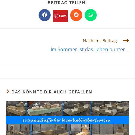
DIESEN
BEITRAG TEILEN:
INHALT
TEILEN
Save
Öffnet
Öffnet
Öffnet
in
in
in
einem
einem
einem
neuen
neuen
neuen
Fenster
Fenster
Fenster
Weitere
Nächster Beitrag
Artikel
Im Sommer ist das Leben bunter…
ansehen
DAS KÖNNTE DIR AUCH GEFALLEN