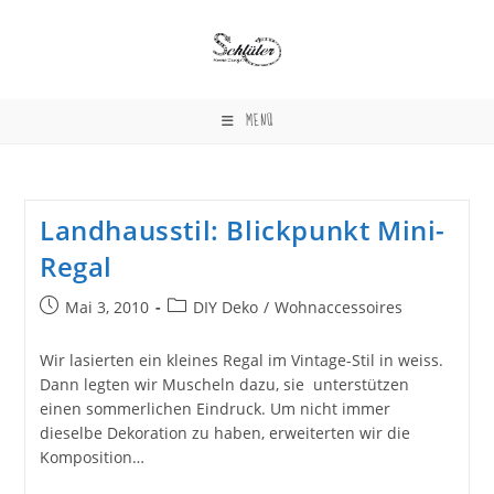
Zum
Inhalt
springen
MENÜ
Landhausstil: Blickpunkt Mini-
Regal
Beitrag
Beitrags-
Mai 3, 2010
DIY Deko
/
Wohnaccessoires
veröffentlicht:
Kategorie:
Wir lasierten ein kleines Regal im Vintage-Stil in weiss.
Dann legten wir Muscheln dazu, sie unterstützen
einen sommerlichen Eindruck. Um nicht immer
dieselbe Dekoration zu haben, erweiterten wir die
Komposition…