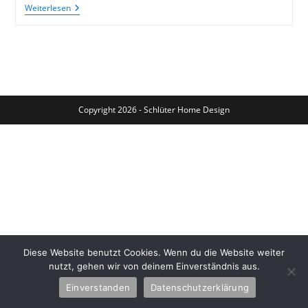
Landhausstil:
Weiterlesen
Blickpunkt
Mini-
Regal
Copyright 2026 - Schlüter Home Design
Diese Website benutzt Cookies. Wenn du die Website weiter
nutzt, gehen wir von deinem Einverständnis aus.
Einverstanden
Datenschutzerklärung