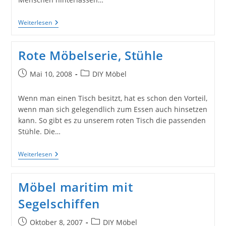
Wunderschöne
Weiterlesen
Alte
Stühle
Mit
Rote Möbelserie, Stühle
Stickerei-
Polster
–
Beitrag
Beitrags-
Mai 10, 2008
DIY Möbel
Was
veröffentlicht:
Kategorie:
Machen
Wir
Wenn man einen Tisch besitzt, hat es schon den Vorteil,
Damit?
wenn man sich gelegendlich zum Essen auch hinsetzen
kann. So gibt es zu unserem roten Tisch die passenden
Stühle. Die…
Rote
Weiterlesen
Möbelserie,
Stühle
Möbel maritim mit
Segelschiffen
Beitrag
Beitrags-
Oktober 8, 2007
DIY Möbel