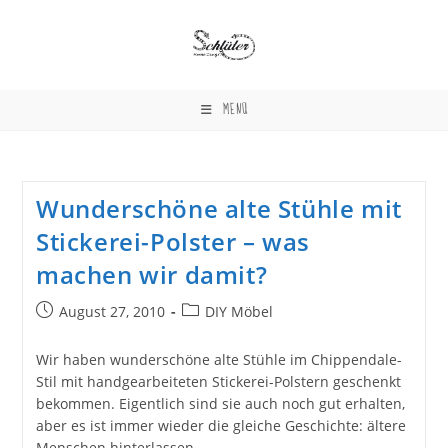
Zum
Inhalt
springen
MENÜ
Wunderschöne alte Stühle mit
Stickerei-Polster – was
machen wir damit?
Beitrag
Beitrags-
August 27, 2010
DIY Möbel
veröffentlicht:
Kategorie:
Wir haben wunderschöne alte Stühle im Chippendale-
Stil mit handgearbeiteten Stickerei-Polstern geschenkt
bekommen. Eigentlich sind sie auch noch gut erhalten,
aber es ist immer wieder die gleiche Geschichte: ältere
Menschen hinterlassen…