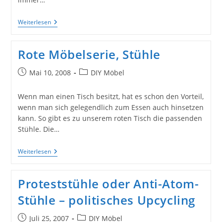
Selbermachen
Weiterlesen
Stühle
Neu
Anmalen:
Rote Möbelserie, Stühle
Ein
Stuhl,
Verschiedene
Beitrag
Beitrags-
Mai 10, 2008
DIY Möbel
Gesichter
veröffentlicht:
Kategorie:
Wenn man einen Tisch besitzt, hat es schon den Vorteil,
wenn man sich gelegendlich zum Essen auch hinsetzen
kann. So gibt es zu unserem roten Tisch die passenden
Stühle. Die…
Rote
Weiterlesen
Möbelserie,
Stühle
Proteststühle oder Anti-Atom-
Stühle – politisches Upcycling
Beitrag
Beitrags-
Juli 25, 2007
DIY Möbel