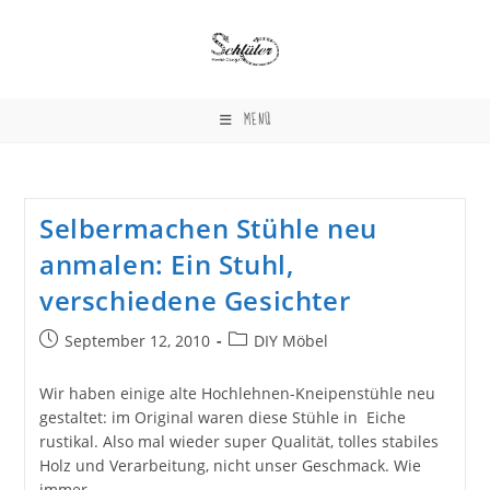
Zum
Inhalt
springen
MENÜ
Selbermachen Stühle neu
anmalen: Ein Stuhl,
verschiedene Gesichter
Beitrag
Beitrags-
September 12, 2010
DIY Möbel
veröffentlicht:
Kategorie:
Wir haben einige alte Hochlehnen-Kneipenstühle neu
gestaltet: im Original waren diese Stühle in Eiche
rustikal. Also mal wieder super Qualität, tolles stabiles
Holz und Verarbeitung, nicht unser Geschmack. Wie
immer…