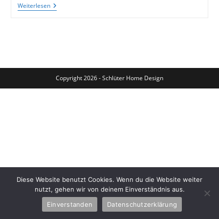
Super
Weiterlesen
Kunstausstellung:
KiC-
Nordart
2010
In
Büdelsdorf
Copyright 2026 - Schlüter Home Design
Diese Website benutzt Cookies. Wenn du die Website weiter
nutzt, gehen wir von deinem Einverständnis aus.
Einverstanden
Datenschutzerklärung