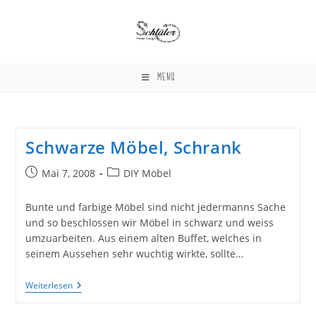
Zum
Inhalt
springen
MENÜ
Schwarze Möbel, Schrank
Beitrag
Beitrags-
Mai 7, 2008
DIY Möbel
veröffentlicht:
Kategorie:
Bunte und farbige Möbel sind nicht jedermanns Sache
und so beschlossen wir Möbel in schwarz und weiss
umzuarbeiten. Aus einem alten Buffet, welches in
seinem Aussehen sehr wuchtig wirkte, sollte…
Schwarze
Weiterlesen
Möbel,
Schrank