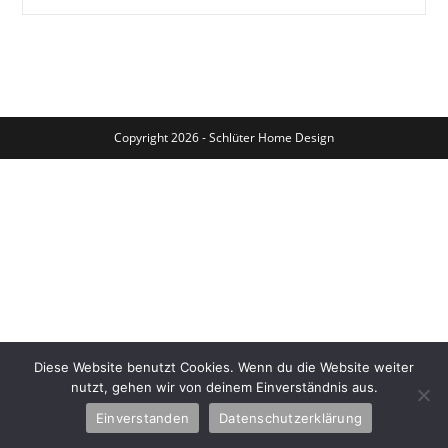
Der
Hund
Keinen
Lavendel?
Copyright 2026 - Schlüter Home Design
Diese Website benutzt Cookies. Wenn du die Website weiter
nutzt, gehen wir von deinem Einverständnis aus.
Einverstanden
Datenschutzerklärung