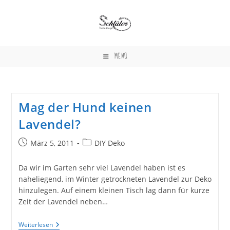
Zum
Inhalt
springen
MENÜ
Mag der Hund keinen
Lavendel?
Beitrag
Beitrags-
März 5, 2011
DIY Deko
veröffentlicht:
Kategorie:
Da wir im Garten sehr viel Lavendel haben ist es
naheliegend, im Winter getrockneten Lavendel zur Deko
hinzulegen. Auf einem kleinen Tisch lag dann für kurze
Zeit der Lavendel neben…
Mag
Weiterlesen