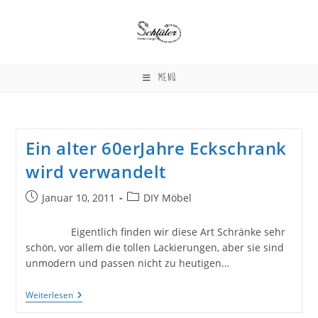
Zum
Inhalt
springen
MENÜ
Ein alter 60erJahre Eckschrank
wird verwandelt
Beitrag
Beitrags-
Januar 10, 2011
DIY Möbel
veröffentlicht:
Kategorie:
Eigentlich finden wir diese Art Schränke sehr
schön, vor allem die tollen Lackierungen, aber sie sind
unmodern und passen nicht zu heutigen…
Ein
Weiterlesen
Alter
60erJahre