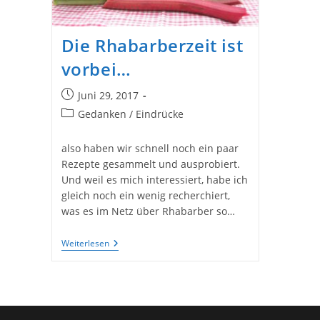
Die Rhabarberzeit ist
vorbei…
Beitrag
Juni 29, 2017
veröffentlicht:
Beitrags-
Gedanken / Eindrücke
Kategorie:
also haben wir schnell noch ein paar
Rezepte gesammelt und ausprobiert.
Und weil es mich interessiert, habe ich
gleich noch ein wenig recherchiert,
was es im Netz über Rhabarber so…
Die
Weiterlesen
Rhabarberzeit
Ist
Vorbei…