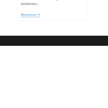
lackierten…
Unser
Weiterlesen
Schöner
ET-
Stuhl