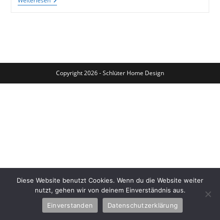
Altes
Weiterlesen
Werkzeug
Für
Ein
Schönes
Schlüsselbrett
Aus
Altholz
Copyright 2026 - Schlüter Home Design
Diese Website benutzt Cookies. Wenn du die Website weiter
nutzt, gehen wir von deinem Einverständnis aus.
Einverstanden
Datenschutzerklärung