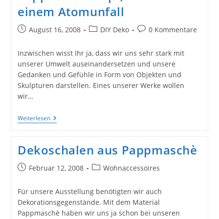
einem Atomunfall
Beitrag
Beitrags-
Beitrags-
August 16, 2008
DIY Deko
0 Kommentare
veröffentlicht:
Kategorie:
Kommentare:
Inzwischen wisst Ihr ja, dass wir uns sehr stark mit
unserer Umwelt auseinandersetzen und unsere
Gedanken und Gefühle in Form von Objekten und
Skulpturen darstellen. Eines unserer Werke wollen
wir…
Pappmaschékopf,
Weiterlesen
Leben
Nach
Einem
Dekoschalen aus Pappmaschè
Atomunfall
Beitrag
Beitrags-
Februar 12, 2008
Wohnaccessoires
veröffentlicht:
Kategorie:
Für unsere Ausstellung benötigten wir auch
Dekorationsgegenstände. Mit dem Material
Pappmaschè haben wir uns ja schon bei unseren