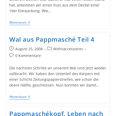
hat, arbeiteten wir einen Fuss aus dem Deckel einer
10er Eierpackung. Wie…
Wal
Weiterlesen
Aus
Pappmasché
5
Wal aus Pappmasché Teil 4
Beitrag
Beitrags-
August 25, 2008
Wohnaccessoires
veröffentlicht:
Kategorie:
Beitrags-
0 Kommentare
Kommentare:
Die nächsten Schritte an unserem Wal sind jetzt wieder
vollbracht. Wir haben den Unterteil des Körpers mit
einer Schicht Zeitungspapierstreifen, wie schon die
obere Hälfte, geschlossen. Nun konnten wir damit…
Wal
Weiterlesen
Aus
Pappmasché
Teil
Pappmaschékopf, Leben nach
4