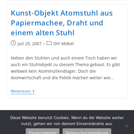
Meeres-
Schale
Kunst-Objekt Atomstuhl aus
Aus
Papier,
Papiermachee, Draht und
Draht
Und
einem alten Stuhl
Kleister
Beitrag
Beitrags-
Juli 25, 2007
DIY Möbel
veröffentlicht:
Kategorie:
Neben den Stühlen und auch einem Tisch haben wir
auch ein Stuhlobjekt zu diesem Thema gebaut. Es gibt
weltweit kein Atommüllendlager. Doch die
Atomwirtschaft und die Politik machen weiter wie…
Kunst-
Weiterlesen
Objekt
Atomstuhl
Aus
Papiermachee,
Draht
Diese Website benutzt Cookies. Wenn du die Website weiter
Und
nutzt, gehen wir von deinem Einverständnis aus.
Einem
Alten
Einverstanden
Datenschutzerklärung