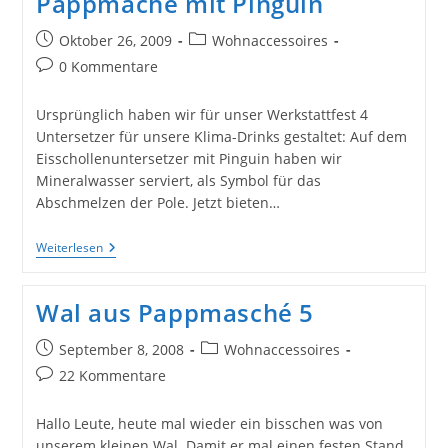
Pappmache mit Pinguin
Beitrag
Beitrags-
Oktober 26, 2009
Wohnaccessoires
veröffentlicht:
Kategorie:
Beitrags-
0 Kommentare
Kommentare:
Ursprünglich haben wir für unser Werkstattfest 4
Untersetzer für unsere Klima-Drinks gestaltet: Auf dem
Eisschollenuntersetzer mit Pinguin haben wir
Mineralwasser serviert, als Symbol für das
Abschmelzen der Pole. Jetzt bieten…
Kerzenständer
Weiterlesen
Eisscholle
Aus
Pappmache
Wal aus Pappmasché 5
Mit
Pinguin
Beitrag
Beitrags-
September 8, 2008
Wohnaccessoires
veröffentlicht:
Kategorie:
Beitrags-
22 Kommentare
Kommentare:
Hallo Leute, heute mal wieder ein bisschen was von
unserem kleinen Wal. Damit er mal einen festen Stand