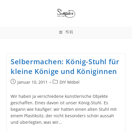
Zum
Inhalt
springen
MENÜ
Selbermachen: König-Stuhl für
kleine Könige und Königinnen
Beitrag
Beitrags-
Januar 10, 2011
DIY Möbel
veröffentlicht:
Kategorie:
Wir haben ja verschiedene künstlerische Objekte
geschaffen. Eines davon ist unser König-Stuhl. Es
begann wie häufiger: wir hatten einen alten Stuhl mit
einem Plastiksitz, der nicht besonders schön aussah
und überlegten, was wir…