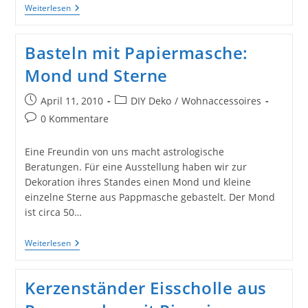
Selbermachen:
Weiterlesen
König-
Stuhl
Für
Basteln mit Papiermasche:
Kleine
Könige
Mond und Sterne
Und
Königinnen
Beitrag
Beitrags-
April 11, 2010
DIY Deko
/
Wohnaccessoires
veröffentlicht:
Kategorie:
Beitrags-
0 Kommentare
Kommentare:
Eine Freundin von uns macht astrologische
Beratungen. Für eine Ausstellung haben wir zur
Dekoration ihres Standes einen Mond und kleine
einzelne Sterne aus Pappmasche gebastelt. Der Mond
ist circa 50…
Basteln
Weiterlesen
Mit
Papiermasche:
Mond
Kerzenständer Eisscholle aus
Und
Sterne