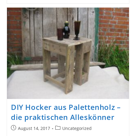
Regale
Aus
Palettenholz
DIY Hocker aus Palettenholz –
die praktischen Alleskönner
Beitrag
Beitrags-
August 14, 2017
Uncategorized
veröffentlicht:
Kategorie: