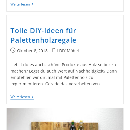
Diy-
Weiterlesen
Ideen
Für
Wandregale
Aus
Holz
Tolle DIY-Ideen für
Palettenholzregale
Beitrag
Beitrags-
Oktober 8, 2018
DIY Möbel
veröffentlicht:
Kategorie:
Liebst du es auch, schöne Produkte aus Holz selber zu
machen? Legst du auch Wert auf Nachhaltigkeit? Dann
empfehlen wir dir, mal mit Palettenholz zu
experimentieren. Gerade das Verarbeiten von…
Tolle
Weiterlesen
DIY-
Ideen
Für
Palettenholzregale