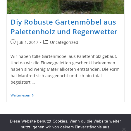
Diy Robuste Gartenmöbel aus
Palettenholz und Regenwetter
Beitrag
Beitrags-
Juli 1, 2017
Uncategorized
veröffentlicht:
Kategorie:
Wir haben tolle Gartenmöbel aus Palettenholz gebaut.
Und da wir die Einwegpaletten geschenkt bekommen
haben sind wenig Materialkosten entstanden. Die Form
hat Manfred sich ausgedacht und ich bin total
begeistert.…
Diy
Weiterlesen
Robuste
Gartenmöbel
Aus
Palettenholz
Und
Diese Website benutzt Cookies. Wenn du die Website weiter
Regenwetter
nutzt, gehen wir von deinem Einverständnis aus.