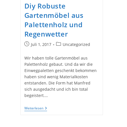
Diy Robuste
Gartenmöbel aus
Palettenholz und
Regenwetter
Beitrag
Beitrags-
Juli 1, 2017
Uncategorized
veröffentlicht:
Kategorie:
Wir haben tolle Gartenmöbel aus
Palettenholz gebaut. Und da wir die
Einwegpaletten geschenkt bekommen
haben sind wenig Materialkosten
entstanden. Die Form hat Manfred
sich ausgedacht und ich bin total
begeistert.…
Diy
Weiterlesen
Robuste
Gartenmöbel
Aus
Palettenholz