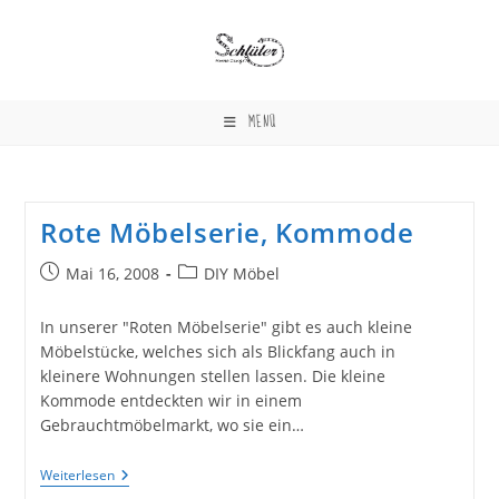
Zum
Inhalt
springen
MENÜ
Rote Möbelserie, Kommode
Beitrag
Beitrags-
Mai 16, 2008
DIY Möbel
veröffentlicht:
Kategorie:
In unserer "Roten Möbelserie" gibt es auch kleine
Möbelstücke, welches sich als Blickfang auch in
kleinere Wohnungen stellen lassen. Die kleine
Kommode entdeckten wir in einem
Gebrauchtmöbelmarkt, wo sie ein…
Rote
Weiterlesen
Möbelserie,