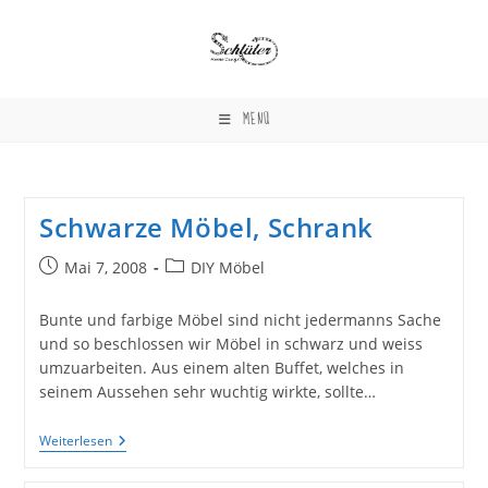
Zum
Inhalt
springen
MENÜ
Schwarze Möbel, Schrank
Beitrag
Beitrags-
Mai 7, 2008
DIY Möbel
veröffentlicht:
Kategorie:
Bunte und farbige Möbel sind nicht jedermanns Sache
und so beschlossen wir Möbel in schwarz und weiss
umzuarbeiten. Aus einem alten Buffet, welches in
seinem Aussehen sehr wuchtig wirkte, sollte…
Schwarze
Weiterlesen
Möbel,
Schrank