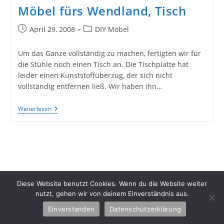
Möbel fürs Wendland, Tisch
Beitrag
Beitrags-
April 29, 2008
DIY Möbel
veröffentlicht:
Kategorie:
Um das Ganze vollständig zu machen, fertigten wir für
die Stühle noch einen Tisch an. Die Tischplatte hat
leider einen Kunststoffüberzug, der sich nicht
vollständig entfernen ließ. Wir haben ihn…
Möbel
Weiterlesen
Fürs
Wendland,
Tisch
Copyright 2026 - Schlüter Home Design
Diese Website benutzt Cookies. Wenn du die Website weiter
nutzt, gehen wir von deinem Einverständnis aus.
Einverstanden
Datenschutzerklärung