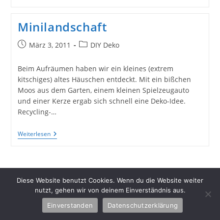
Der
Hund
Keinen
Minilandschaft
Lavendel?
Beitrag
Beitrags-
März 3, 2011
DIY Deko
veröffentlicht:
Kategorie:
Beim Aufräumen haben wir ein kleines (extrem
kitschiges) altes Häuschen entdeckt. Mit ein bißchen
Moos aus dem Garten, einem kleinen Spielzeugauto
und einer Kerze ergab sich schnell eine Deko-Idee.
Recycling-…
Minilandschaft
Weiterlesen
Diese Website benutzt Cookies. Wenn du die Website weiter
nutzt, gehen wir von deinem Einverständnis aus.
Einverstanden
Datenschutzerklärung
Copyright 2026 - Schlüter Home Design