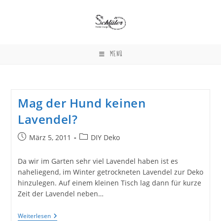
Zum
Inhalt
springen
MENÜ
Mag der Hund keinen
Lavendel?
Beitrag
Beitrags-
März 5, 2011
DIY Deko
veröffentlicht:
Kategorie:
Da wir im Garten sehr viel Lavendel haben ist es
naheliegend, im Winter getrockneten Lavendel zur Deko
hinzulegen. Auf einem kleinen Tisch lag dann für kurze
Zeit der Lavendel neben…
Mag
Weiterlesen