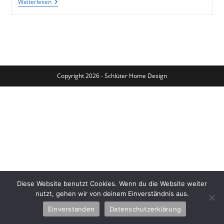
Bau
Weiterlesen
Dir
Dein
Eigenes
Windspiel,
Hier
Findest
Du
Ideen
Copyright 2026 - Schlüter Home Design
Diese Website benutzt Cookies. Wenn du die Website weiter
nutzt, gehen wir von deinem Einverständnis aus.
Einverstanden
Datenschutzerklärung