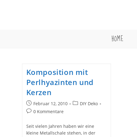
Zum
Inhalt
springen
HOME
Komposition mit
Perlhyazinten und
Kerzen
Beitrag
Beitrags-
Februar 12, 2010
DIY Deko
veröffentlicht:
Kategorie:
Beitrags-
0 Kommentare
Kommentare:
Seit vielen Jahren haben wir eine
kleine Metallschale stehen, in der