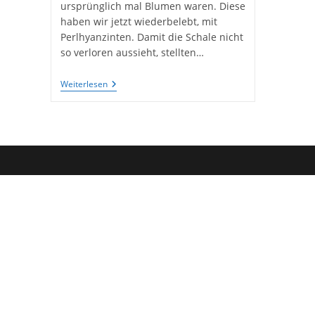
ursprünglich mal Blumen waren. Diese
haben wir jetzt wiederbelebt, mit
Perlhyanzinten. Damit die Schale nicht
so verloren aussieht, stellten…
Komposition
Weiterlesen
Mit
Perlhyazinten
Und
Kerzen