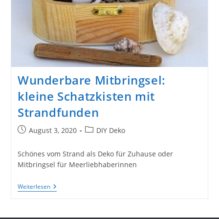
Wunderbare Mitbringsel:
kleine Schatzkisten mit
Strandfunden
Beitrag
Beitrags-
August 3, 2020
DIY Deko
veröffentlicht:
Kategorie:
Schönes vom Strand als Deko für Zuhause oder
Mitbringsel für Meerliebhaberinnen
Wunderbare
Weiterlesen
Mitbringsel:
Kleine
Schatzkisten
Mit