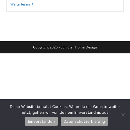
So
Weiterlesen
Kannst
Du
Geschenke
Als
Set
Zusammenstellen
Copyright 2026 - Schlüter Home Design
Diese Website benutzt Cookies. Wenn du die Website weiter
nutzt, gehen wir von deinem Einverständnis aus.
Einverstanden
Datenschutzerklärung