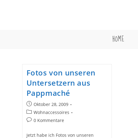
Zum
Inhalt
springen
HOME
Fotos von unseren
Untersetzern aus
Pappmaché
Beitrag
Oktober 28, 2009
veröffentlicht:
Beitrags-
Wohnaccessoires
Kategorie:
Beitrags-
0 Kommentare
Kommentare:
Jetzt habe ich Fotos von unseren