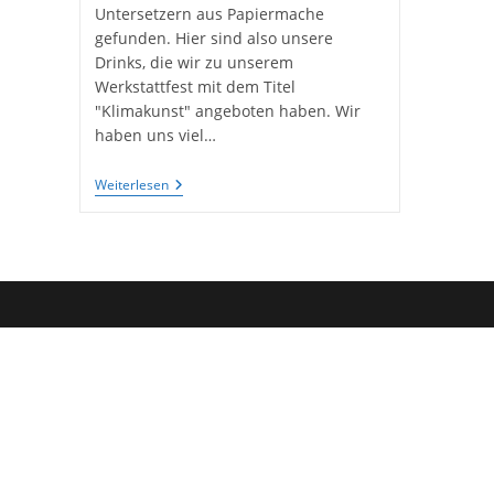
Untersetzern aus Papiermache
gefunden. Hier sind also unsere
Drinks, die wir zu unserem
Werkstattfest mit dem Titel
"Klimakunst" angeboten haben. Wir
haben uns viel…
Fotos
Weiterlesen
Von
Unseren
Untersetzern
Aus
Pappmaché