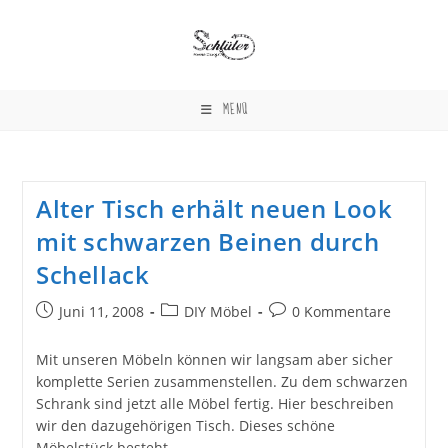
Zum
Inhalt
springen
MENÜ
Alter Tisch erhält neuen Look
mit schwarzen Beinen durch
Schellack
Beitrag
Beitrags-
Beitrags-
Juni 11, 2008
DIY Möbel
0 Kommentare
veröffentlicht:
Kategorie:
Kommentare:
Mit unseren Möbeln können wir langsam aber sicher
komplette Serien zusammenstellen. Zu dem schwarzen
Schrank sind jetzt alle Möbel fertig. Hier beschreiben
wir den dazugehörigen Tisch. Dieses schöne
Möbelstück besteht…