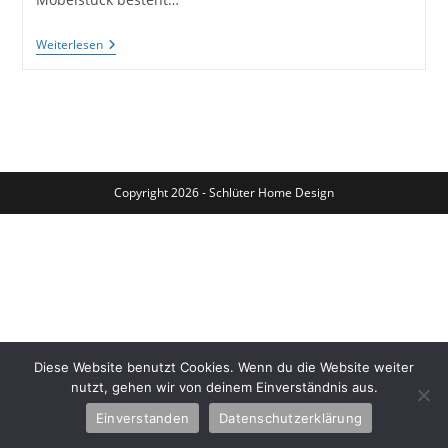
Alter
Weiterlesen
Tisch
Erhält
Neuen
Look
Mit
Schwarzen
Beinen
Durch
Schellack
Copyright 2026 - Schlüter Home Design
Diese Website benutzt Cookies. Wenn du die Website weiter
nutzt, gehen wir von deinem Einverständnis aus.
Einverstanden
Datenschutzerklärung